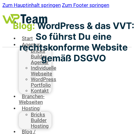
Zum Hauptinhalt springen
Zum Footer springen
Blog:
WordPress & das VVT
So führst Du eine
Start
rechtskonforme Website
Agentur
Bricks
gemäß DSGVO
Builder
Agentur
Individuelle
Webseite
WordPress
Portfolio
Kontakt
Branchen-
Webseiten
Hosting
Bricks
Builder
Hosting
Blog /