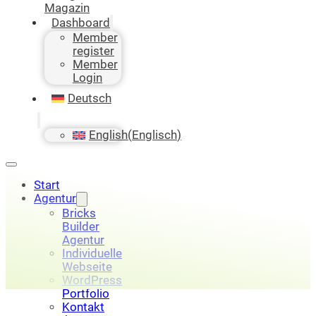
Magazin
Dashboard
Member
register
Member
Login
Deutsch
English
(
Englisch
)
Start
Agentur
Bricks
Builder
Agentur
Individuelle
Webseite
WordPress
Portfolio
Kontakt