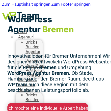
Zum Hauptinhalt springen
Zum Footer springen
WordPress
Agentur
Bremen
Start
Agentur
Bricks
Builder
Agentur
Innovative Ideen für Bremer Unternehmen! Wir
Individuelle
Webseite
designen und entwickeln WordPress Webseite
WordPress
für die Region
Bremen
und Umgebung.
Portfolio
WordPress Agentur Bremen.
Ob Stade,
Kontakt
Hamburg oder den Bremer Raum, deckt das
Branchen-
WPTeam
auch diese Region mit dem
Webseiten
Hosting
beschriebenen Leistungsportfolio ab.
Bricks
Builder
Hosting
Ich möchte eine individuelle Arbeit haben
Blog /