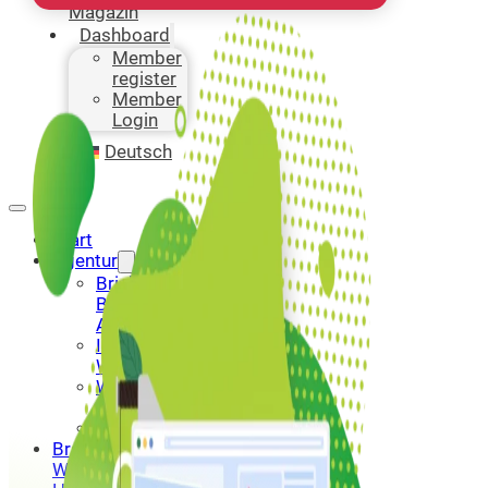
Magazin
Dashboard
Member
register
Member
Login
Deutsch
Start
Agentur
Bricks
Builder
Agentur
Individuelle
Webseite
WordPress
Portfolio
Kontakt
Branchen-
Webseiten