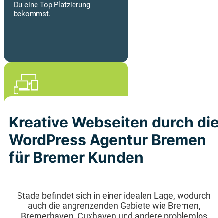
Du eine Top Platzierung
bekommst.
Mobile first
Kreative Webseiten durch di
Unsere Seite und Template-Kits
WordPress Agentur Bremen
sehen auf
allen Endgeräten
super aus und überzeugen im
für Bremer Kunden
vollen Umfang bei der Leitung.
Stade befindet sich in einer idealen Lage, wodurch
auch die angrenzenden Gebiete wie Bremen,
Bremerhaven, Cuxhaven und andere problemlos