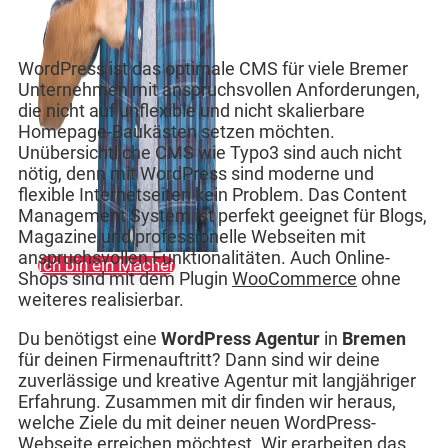
WordPress ist das optimale CMS für viele Bremer
Unternehmen mit anspruchsvollen Anforderungen,
die nicht auf unflexible und nicht skalierbare
Homepage-Baukästen setzen möchten.
Unübersichtliche CMS wie Typo3 sind auch nicht
nötig, denn mit WordPress sind moderne und
flexible Internetseiten kein Problem. Das Content
Management System ist perfekt geeignet für Blogs,
Magazine und professionelle Webseiten mit
anspruchsvollen Funktionalitäten. Auch Online-
Ich bin ein Macher
Shops sind mit dem Plugin
WooCommerce
ohne
weiteres realisierbar.
Du benötigst eine
WordPress Agentur
in
Bremen
für deinen Firmenauftritt? Dann sind wir deine
zuverlässige und kreative Agentur mit langjähriger
Erfahrung. Zusammen mit dir finden wir heraus,
welche Ziele du mit deiner neuen WordPress-
Webseite erreichen möchtest. Wir erarbeiten das