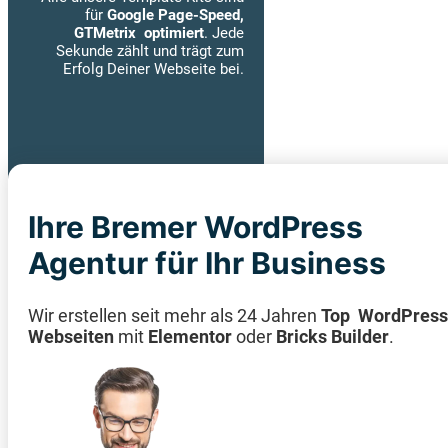
für
Google Page-Speed,
GTMetrix optimiert
. Jede
Sekunde zählt und trägt zum
Erfolg Deiner Webseite bei.
Ihre Bremer WordPress
Agentur für Ihr Business
Premium Plug-ins
Wir erstellen seit mehr als 24 Jahren
Top
WordPress
Wir setzten nur die Plug-ins ein,
Webseiten
mit
Elementor
oder
Bricks Builder
.
die auch zusammenpassen und
auch nur
Premium Plug-ins
die
hochwertig entwickelt wurden.