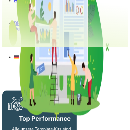
Hosting
Bricks
Builder
Hosting
Blog / Magazin
Dashboard
Member
register
Member
Login
Deutsch
Top Performance
Alle unsere Template-Kits sind