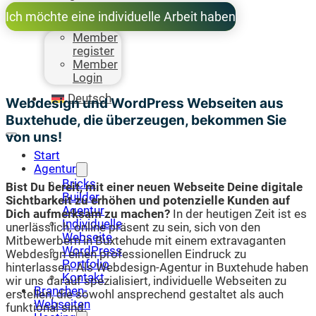
Magazin
Ich möchte eine individuelle Arbeit haben
Dashboard
Member
register
Member
Login
Deutsch
Webdesign und WordPress Webseiten aus
Buxtehude, die überzeugen, bekommen Sie
von uns!
Start
Agentur
Bricks
Bist Du bereit, mit einer neuen Webseite Deine digitale
Builder
Sichtbarkeit zu erhöhen und potenzielle Kunden auf
Agentur
Dich aufmerksam zu machen?
In der heutigen Zeit ist es
Individuelle
unerlässlich, online präsent zu sein, sich von den
Webseite
Mitbewerbern in Buxtehude mit einem extravaganten
WordPress
Webdesign einen professionellen Eindruck zu
Portfolio
hinterlassen. Als Webdesign-Agentur in Buxtehude haben
Kontakt
wir uns darauf spezialisiert, individuelle Webseiten zu
Branchen-
erstellen, die sowohl ansprechend gestaltet als auch
Webseiten
funktional sind.