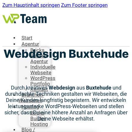
Zum Hauptinhalt springen
Zum Footer springen
Start
Agentur
Webdesign Buxtehude
Bricks
Builder
Agentur
Individuelle
Webseite
WordPress
Portfolio
Durch kreatives
Webdesign
aus
Buxtehude
und
Kontakt
durchdachte Techniken gestalten wir Webseiten, die
Branchen-
Deine Kunden langfristig begeistern. Wir entwickeln
Webseiten
leistungsstarke WordPress-Webseiten und stellen
Hosting
sicher, dass Du eine höhere Anzahl an Anfragen über
Bricks
Deine Webseite erhältst.
Builder
Hosting
Blog /