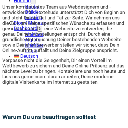
Hosting
Bricks
Unser kompetentes Team aus Webdesignern und -
Builder
entwicklern für Buxtehude unterstützt Dich von Beginn an
Hosting
und steht Dir mit Rat und Tat zur Seite. Wir nehmen uns
Blog / Magazin
die Zeit, um Deine spezifischen Wünsche zu erfassen und
Dashboard
gemeinsam mit Dir eine Webseite zu entwerfen, die
genau Deinen Vorstellungen entspricht. Durch eine
Member
gründliche Untersuchung Deiner bestehenden Webseite
register
sowie Deiner Mitbewerber stellen wir sicher, dass Dein
Member
Online-Auftritt auffällt und Deine Zielgruppe anspricht.
Login
Deutsch
Verpasse nicht die Gelegenheit, Dir einen Vorteil im
Wettbewerb zu sichern und Deine Online-Präsenz auf das
nächste Level zu bringen. Kontaktiere uns noch heute und
lass uns gemeinsam daran arbeiten, Deine moderne
digitale Visitenkarte im Internet zu gestalten.
Warum Du uns beauftragen solltest