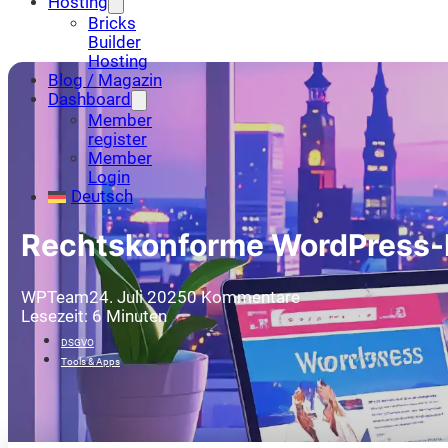
Hosting
Bricks
Builder
Hosting
Blog / Magazin
Dashboard
Member
register
Member
Login
Deutsch
Rechtskonforme WordPress-
WPTeam
24. Juli 2025
0 Kommentare
Lesezeit: 6 Minuten
DSGVO
Tools & Apps