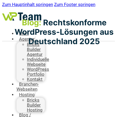
Zum Hauptinhalt springen
Zum Footer springen
Blog:
Rechtskonforme
WordPress-Lösungen aus
Start
Deutschland 2025
Agentur
Bricks
Builder
Agentur
Individuelle
Webseite
WordPress
Portfolio
Kontakt
Branchen-
Webseiten
Hosting
Bricks
Builder
Hosting
Blog /