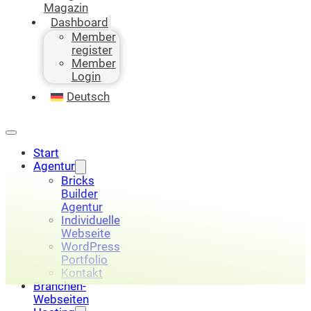
Magazin
Dashboard
Member
register
Member
Login
Deutsch
Start
Agentur
Bricks
Builder
Agentur
Individuelle
Webseite
WordPress
Portfolio
Kontakt
Branchen-
Webseiten