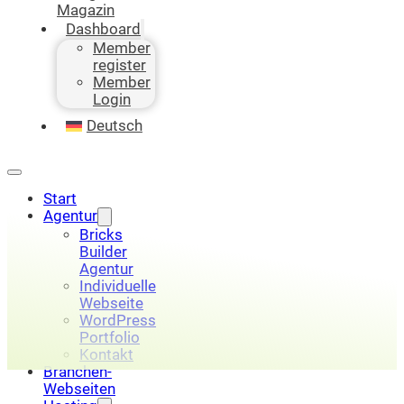
Magazin
Dashboard
Member
register
Member
Login
Deutsch
Start
Agentur
Bricks
Builder
Agentur
Individuelle
Webseite
WordPress
Portfolio
Kontakt
Branchen-
Webseiten