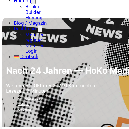
Hosting
Bricks
Builder
Hosting
Blog / Magazin
Dashboard
Member
register
Member
Login
Deutsch
Nach 24 Jahren — HoKo Med
WPTeam
31. Oktober 2024
0 Kommentare
Lesezeit: 3 Minuten
Nicht kategorisiert
Off-topic
WordPress