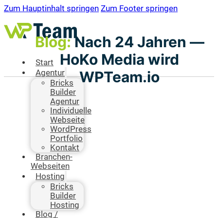
Zum Hauptinhalt springen
Zum Footer springen
Blog:
Nach 24 Jahren —
HoKo Media wird
Start
WPTeam.io
Agentur
Bricks
Builder
Agentur
Individuelle
Webseite
WordPress
Portfolio
Kontakt
Branchen-
Webseiten
Hosting
Bricks
Builder
Hosting
Blog /